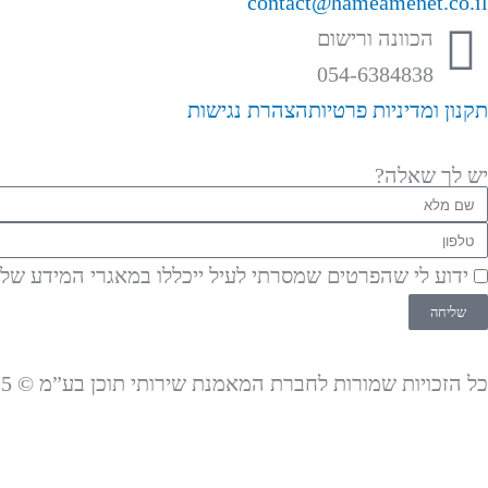
p
i
h
a
n
contact@hameamenet.co.il
o
k
a
c
s
הכוונה ורישום
054-6384838
t
t
t
e
t
תקנון ומדיניות פרטיות
הצהרת נגישות
i
o
s
b
a
יש לך שאלה?
f
k
a
o
g
ם
לא
לפון
y
p
o
r
ידוע לי שהפרטים שמסרתי לעיל ייכללו במאגרי המידע ש
p
k
a
שליחה
m
כל הזכויות שמורות לחברת המאמנת שירותי תוכן בע”מ © 2025