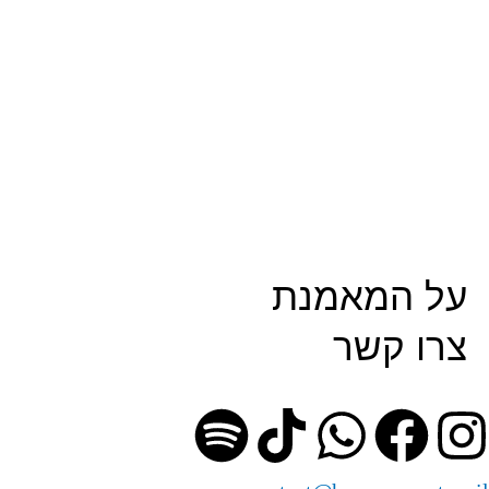
על המאמנת
צרו קשר
S
T
W
F
I