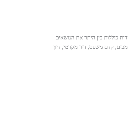
קנות סדר הדין האזרחי, התשע”ט-2018. הסוגיות הנלמדות כוללות בין היתר את הנושאים
כים, קדם משפט, דיון מקדמי, דיון